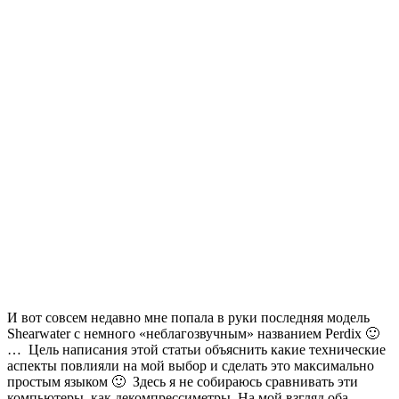
И вот совсем недавно мне попала в руки последняя модель
Shearwater с немного «неблагозвучным» названием Perdix 🙂
… Цель написания этой статьи объяснить какие технические
аспекты повлияли на мой выбор и сделать это максимально
простым языком 🙂 Здесь я не собираюсь сравнивать эти
компьютеры как декомпрессиметры. На мой взгляд оба