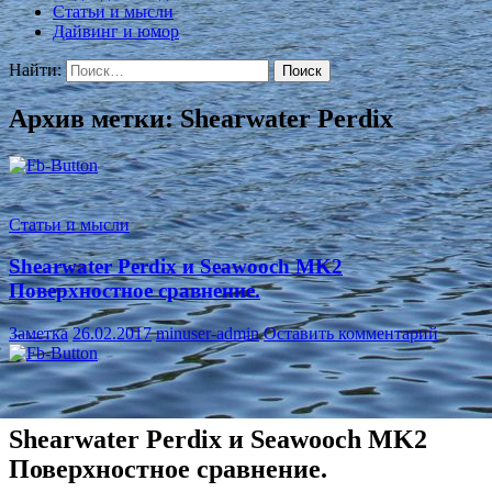
Статьи и мысли
Дайвинг и юмор
Найти:
Архив метки: Shearwater Perdix
Статьи и мысли
Shearwater Perdix и Seawooch MK2
Поверхностное сравнение.
Заметка
26.02.2017
minuser-admin
Оставить комментарий
Shearwater Perdix и Seawooch MK2
Поверхностное сравнение.