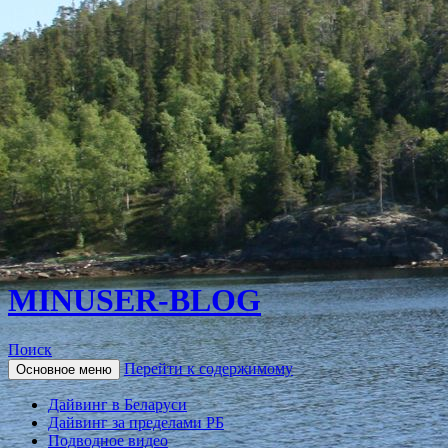
MINUSER-BLOG
Поиск
Перейти к содержимому
Основное меню
Дайвинг в Беларуси
Дайвинг за пределами РБ
Подводное видео