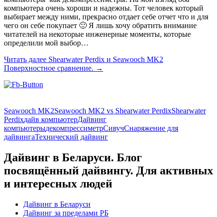
компьютера очень хороши и надежны. Тот человек который
выбирает между ними, прекрасно отдает себе отчет что и для
чего он себе покупает 🙂 Я лишь хочу обратить внимание
читателей на некоторые инженерные моменты, которые
определили мой выбор…
Читать далее
Shearwater Perdix и Seawooch MK2
Поверхностное сравнение.
→
Seawooch MK2
Seawooch MK2 vs Shearwater Perdix
Shearwater
Perdix
дайв компьютер
Дайвинг
компьютеры
декомпрессиметр
Сивуч
Снаряжение для
дайвинга
Технический дайвинг
Дайвинг в Беларуси. Блог
посвящённый дайвингу. Для активных
и интересных людей
Дайвинг в Беларуси
Дайвинг за пределами РБ