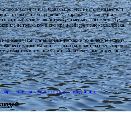
стью доволен сейчас. Однако прогресс не стоит на месте, и
анчики… открытый код прошивок… хорошая кастомизация…
тер в который можно влюбиться 🙂 а меньшего я не хотел 🙂
корила не только как инженера и дайвера а еще как человека
ь написания этой статьи объяснить какие технические аспекты
екомпрессиметры. На мой взгляд оба компьютера очень хороши
ь хочу обратить внимание читателей на некоторые инженерные
Снаряжение для дайвинга
Технический дайвинг
 людей