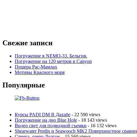
Свежие записи
Погружение в NEMO-33. Бельгия.
Погружение на 120 метров в Canyon
Пещера Рас-Мамлах
Мотивы Красного моря
Популярные
Курсы PADI DM В Дахабе
- 22 590 views
Погружение на дно Blue Hole
- 18 143 views
Видео свет для подводной съемки
- 16 132 views
Shearwater Perdix и Seawooch MK2 Поверхностное сравне
Стенка. озеро Долгое.
- 15 560 views