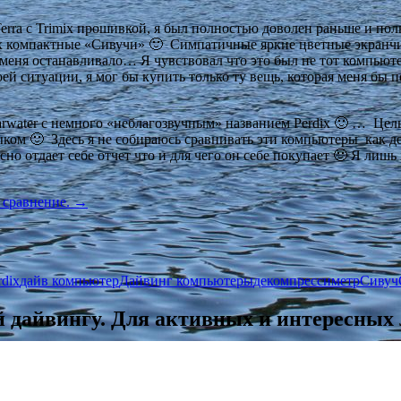
ra с Trimix прошивкой, я был полностью доволен раньше и полно
на их компактные «Сивучи» 🙂 Симпатичные яркие цветные экр
то меня останавливало… Я чувствовал что это был не тот компью
 ситуации, я мог бы купить только ту вещь, которая меня бы по
arwater с немного «неблагозвучным» названием Perdix 🙂 … Цел
ыком 🙂 Здесь я не собираюсь сравнивать эти компьютеры как д
но отдает себе отчет что и для чего он себе покупает 🙂 Я лиш
 сравнение.
→
rdix
дайв компьютер
Дайвинг компьютеры
декомпрессиметр
Сивуч
 дайвингу. Для активных и интересных