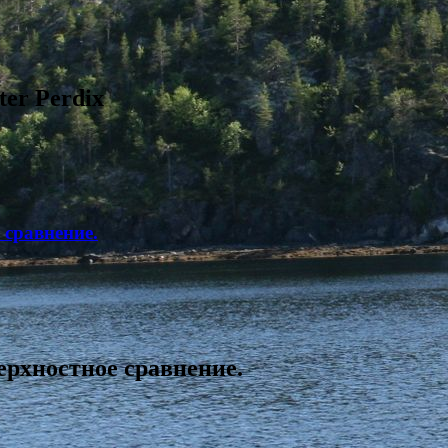
er Perdix
 сравнение.
ерхностное сравнение.