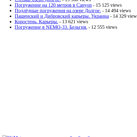
Погружение на 120 метров в Canyon
- 15 125 views
Подлёдные погружения на озере Долгое.
- 14 494 views
Пашенский и Дибровский карьеры. Украина
- 14 329 view
Коростень. Карьеры.
- 13 621 views
Погружение в NEMO-33. Бельгия.
- 12 555 views