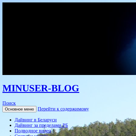
MINUSER-BLOG
Поиск
Перейти к содержимому
Основное меню
Дайвинг в Беларуси
Дайвинг за пределами РБ
Подводное видео