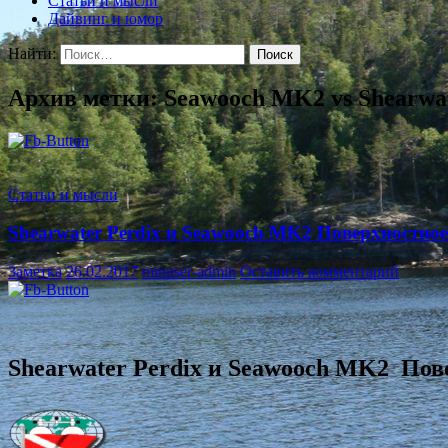
Статьи и мысли
Дайвинг и юмор
Найти:
Архив метки: Seawooch MK2 vs Shearwat
Статьи и мысли
Shearwater Perdix и Seawooch MK2 Поверхностное
Заметка
26.02.2017
minuser-admin
Оставить комментарий
Shearwater Perdix и Seawooch MK2
Пов