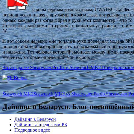
Своим верным компьютером, UWATEC Gallileo Ter
периодически ныряя с друзьями, я краем глаза поглядывал 
однако каждый раз когда я брал в руки этот компьютер – что 
Повторюсь, мой компьютер меня полностью устраивал… и в моей
🙂
И вот совсем недавно мне попала в руки последняя модель She
повлияли на мой выбор и сделать это максимально простым яз
и надежны. Тот человек который выбирает между ними, прекрас
моменты, которые определили мой выбор…
Читать далее
Shearwater Perdix и Seawooch MK2 Поверхностное
Seawooch MK2
Seawooch MK2 vs Shearwater Perdix
Shearwater Pe
Дайвинг в Беларуси. Блог посвящённый
Дайвинг в Беларуси
Дайвинг за пределами РБ
Подводное видео