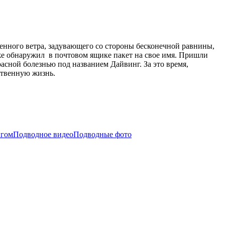
енного ветра, задувающего со стороны бесконечной равнины,
уже обнаружил в почтовом ящике пакет на свое имя. Пришли
сной болезнью под названием Дайвинг. За это время,
ственную жизнь.
нгом
Подводное видео
Подводные фото