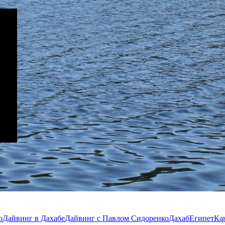
o
Дайвинг в Дахабе
Дайвинг с Павлом Сидоренко
Дахаб
Египет
Ка