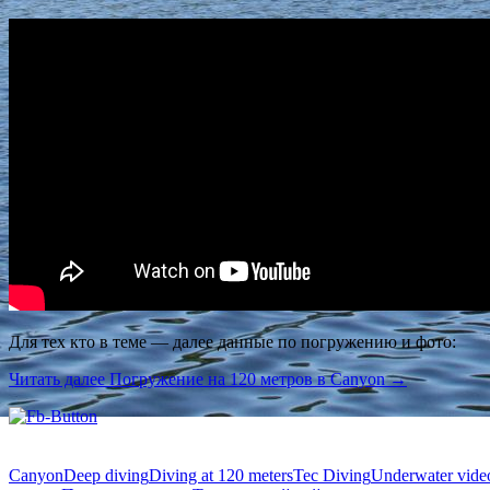
Для тех кто в теме — далее данные по погружению и фото:
Читать далее
Погружение на 120 метров в Canyon
→
Canyon
Deep diving
Diving at 120 meters
Tec Diving
Underwater vide