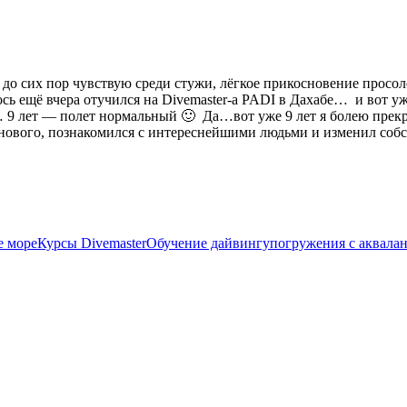
до сих пор чувствую среди стужи, лёгкое прикосновение просол
ось ещё вчера отучился на Divemaster-а PADI в Дахабе… и вот 
9 лет — полет нормальный 🙂 Да…вот уже 9 лет я болею прекра
 нового, познакомился с интереснейшими людьми и изменил соб
е море
Курсы Divemaster
Обучение дайвингу
погружения с аквала