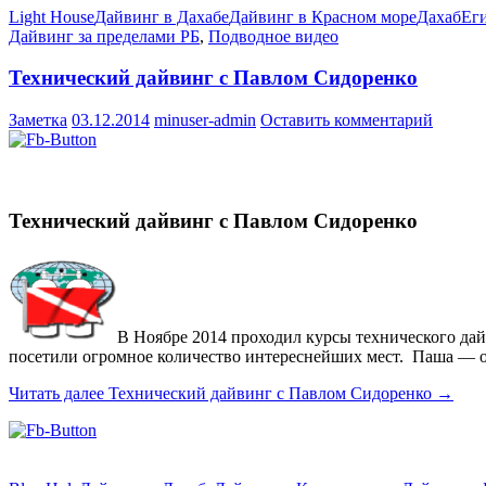
Light House
Дайвинг в Дахабе
Дайвинг в Красном море
Дахаб
Ег
Дайвинг за пределами РБ
,
Подводное видео
Технический дайвинг с Павлом Сидоренко
Заметка
03.12.2014
minuser-admin
Оставить комментарий
Технический дайвинг с Павлом Сидоренко
В Ноябре 2014 проходил курсы технического да
посетили огромное количество интереснейших мест. Паша —
Читать далее
Технический дайвинг с Павлом Сидоренко
→