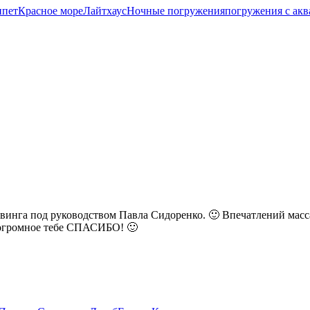
ипет
Красное море
Лайтхаус
Ночные погружения
погружения с ак
йвинга под руководством Павла Сидоренко. 🙂 Впечатлений мас
 огромное тебе СПАСИБО! 🙂