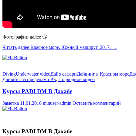
Фотографии далее 🙂
Читать далее
Красное море. Южный маршрут. 2017.
→
Diving
Underwater video
Дайв сафари
Дайвинг в Красном море
Да
Дайвинг за пределами РБ
,
Подводное видео
Курсы PADI DM В Дахабе
Заметка
11.01.2016
minuser-admin
Оставить комментарий
Курсы PADI DM В Дахабе