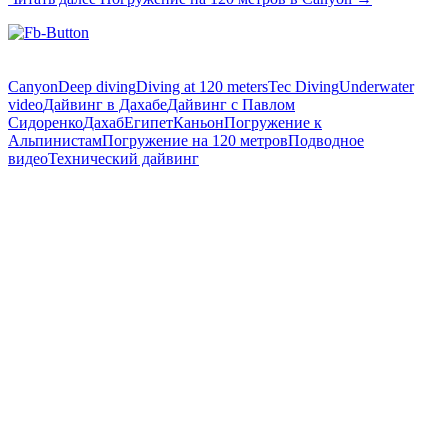
Canyon
Deep diving
Diving at 120 meters
Tec Diving
Underwater
video
Дайвинг в Дахабе
Дайвинг с Павлом
Сидоренко
Дахаб
Египет
Каньон
Погружение к
Альпинистам
Погружение на 120 метров
Подводное
видео
Технический дайвинг