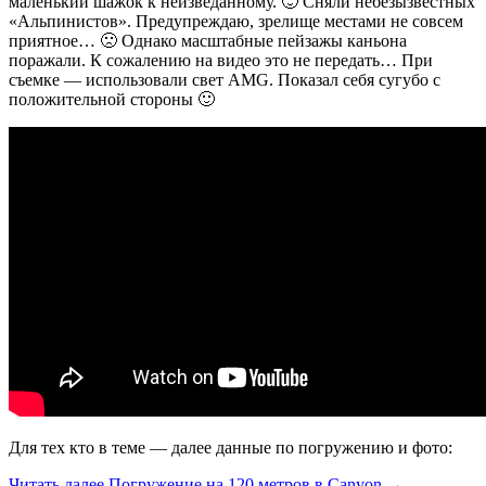
маленький шажок к неизведанному. 🙂 Сняли небезызвестных
«Альпинистов». Предупреждаю, зрелище местами не совсем
приятное… 🙁 Однако масштабные пейзажы каньона
поражали. К сожалению на видео это не передать… При
съемке — использовали свет AMG. Показал себя сугубо с
положительной стороны 🙂
Для тех кто в теме — далее данные по погружению и фото:
Читать далее
Погружение на 120 метров в Canyon
→