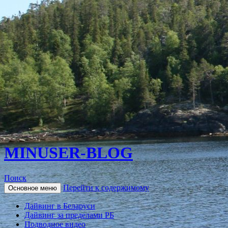
MINUSER-BLOG
Поиск
Перейти к содержимому
Основное меню
Дайвинг в Беларуси
Дайвинг за пределами РБ
Подводное видео