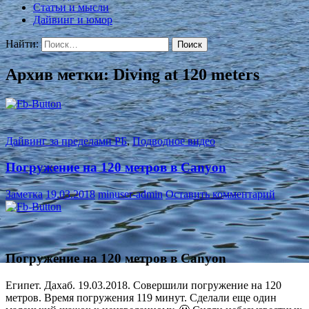
Статьи и мысли
Дайвинг и юмор
Найти:
Архив метки: Diving at 120 meters
Дайвинг за пределами РБ
,
Подводное видео
Погружение на 120 метров в Canyon
Заметка
19.03.2018
minuser-admin
Оставить комментарий
Погружение на 120 метров в Canyon
Египет. Дахаб. 19.03.2018. Совершили погружение на 120
метров. Время погружения 119 минут. Сделали еще один