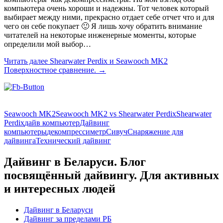
компьютера очень хороши и надежны. Тот человек который
выбирает между ними, прекрасно отдает себе отчет что и для
чего он себе покупает 🙂 Я лишь хочу обратить внимание
читателей на некоторые инженерные моменты, которые
определили мой выбор…
Читать далее
Shearwater Perdix и Seawooch MK2
Поверхностное сравнение.
→
Seawooch MK2
Seawooch MK2 vs Shearwater Perdix
Shearwater
Perdix
дайв компьютер
Дайвинг
компьютеры
декомпрессиметр
Сивуч
Снаряжение для
дайвинга
Технический дайвинг
Дайвинг в Беларуси. Блог
посвящённый дайвингу. Для активных
и интересных людей
Дайвинг в Беларуси
Дайвинг за пределами РБ