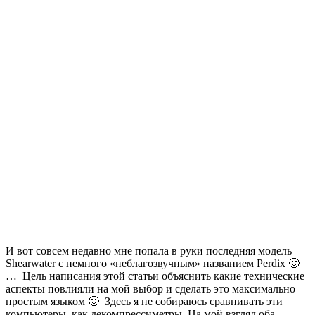
И вот совсем недавно мне попала в руки последняя модель
Shearwater с немного «неблагозвучным» названием Perdix 🙂
… Цель написания этой статьи объяснить какие технические
аспекты повлияли на мой выбор и сделать это максимально
простым языком 🙂 Здесь я не собираюсь сравнивать эти
компьютеры как декомпрессиметры. На мой взгляд оба