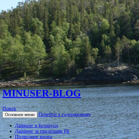
MINUSER-BLOG
Поиск
Перейти к содержимому
Основное меню
Дайвинг в Беларуси
Дайвинг за пределами РБ
Подводное видео