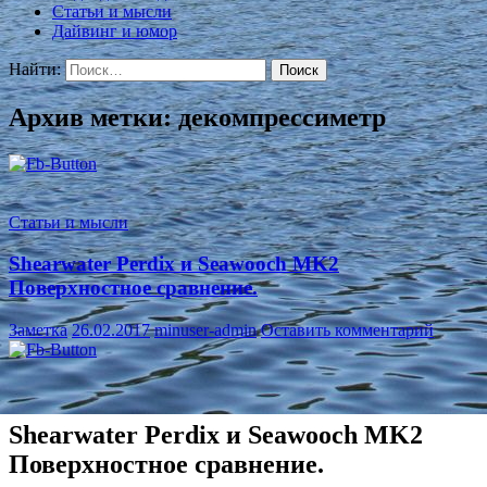
Статьи и мысли
Дайвинг и юмор
Найти:
Архив метки: декомпрессиметр
Статьи и мысли
Shearwater Perdix и Seawooch MK2
Поверхностное сравнение.
Заметка
26.02.2017
minuser-admin
Оставить комментарий
Shearwater Perdix и Seawooch MK2
Поверхностное сравнение.