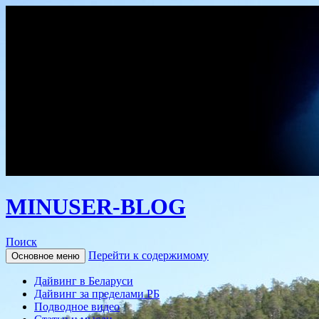
MINUSER-BLOG
Поиск
Перейти к содержимому
Основное меню
Дайвинг в Беларуси
Дайвинг за пределами РБ
Подводное видео