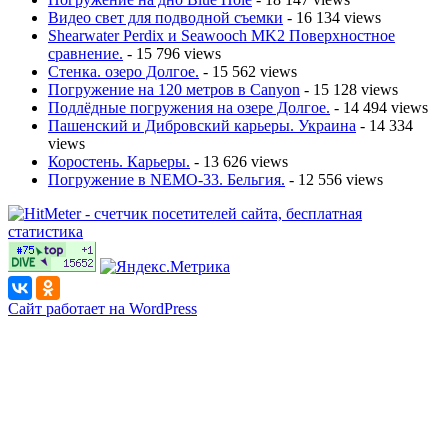
Видео свет для подводной съемки
- 16 134 views
Shearwater Perdix и Seawooch MK2 Поверхностное
сравнение.
- 15 796 views
Стенка. озеро Долгое.
- 15 562 views
Погружение на 120 метров в Canyon
- 15 128 views
Подлёдные погружения на озере Долгое.
- 14 494 views
Пашенский и Дибровский карьеры. Украина
- 14 334
views
Коростень. Карьеры.
- 13 626 views
Погружение в NEMO-33. Бельгия.
- 12 556 views
Сайт работает на WordPress