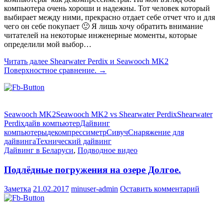
компьютера очень хороши и надежны. Тот человек который
выбирает между ними, прекрасно отдает себе отчет что и для
чего он себе покупает 🙂 Я лишь хочу обратить внимание
читателей на некоторые инженерные моменты, которые
определили мой выбор…
Читать далее
Shearwater Perdix и Seawooch MK2
Поверхностное сравнение.
→
Seawooch MK2
Seawooch MK2 vs Shearwater Perdix
Shearwater
Perdix
дайв компьютер
Дайвинг
компьютеры
декомпрессиметр
Сивуч
Снаряжение для
дайвинга
Технический дайвинг
Дайвинг в Беларуси
,
Подводное видео
Подлёдные погружения на озере Долгое.
Заметка
21.02.2017
minuser-admin
Оставить комментарий