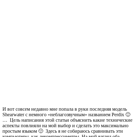
И вот совсем недавно мне попала в руки последняя модель
Shearwater с немного «неблагозвучным» названием Perdix 🙂
… Цель написания этой статьи объяснить какие технические
аспекты повлияли на мой выбор и сделать это максимально
простым языком 🙂 Здесь я не собираюсь сравнивать эти
компьютеры как декомпрессиметры. На мой взгляд оба