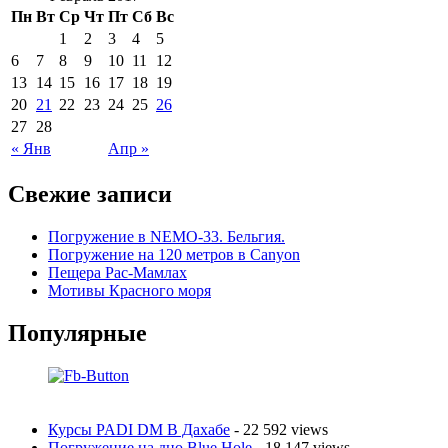
Пн
Вт
Ср
Чт
Пт
Сб
Вс
1
2
3
4
5
6
7
8
9
10
11
12
13
14
15
16
17
18
19
20
21
22
23
24
25
26
27
28
« Янв
Апр »
Свежие записи
Погружение в NEMO-33. Бельгия.
Погружение на 120 метров в Canyon
Пещера Рас-Мамлах
Мотивы Красного моря
Популярные
Курсы PADI DM В Дахабе
- 22 592 views
Погружение на дно Blue Hole
- 18 147 views