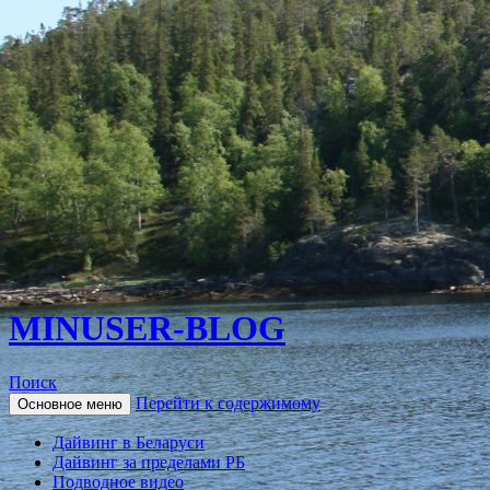
MINUSER-BLOG
Поиск
Перейти к содержимому
Основное меню
Дайвинг в Беларуси
Дайвинг за пределами РБ
Подводное видео