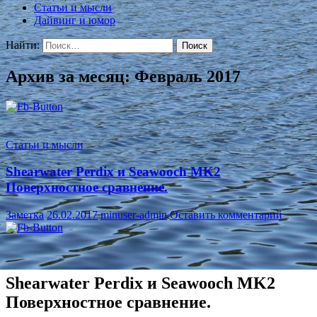
Статьи и мысли
Дайвинг и юмор
Найти:
Архив за месяц: Февраль 2017
Статьи и мысли
Shearwater Perdix и Seawooch MK2
Поверхностное сравнение.
Заметка
26.02.2017
minuser-admin
Оставить комментарий
Shearwater Perdix и Seawooch MK2
Поверхностное сравнение.