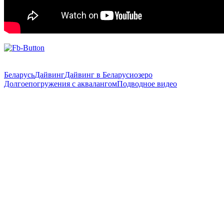
Беларусь
Дайвинг
Дайвинг в Беларуси
озеро
Долгое
погружения с аквалангом
Подводное видео