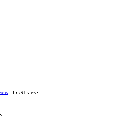
ние.
- 15 791 views
s