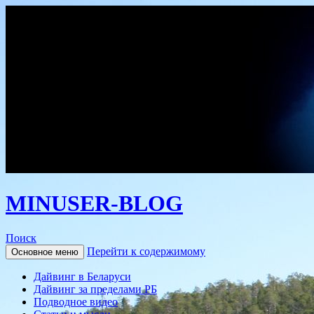
MINUSER-BLOG
Поиск
Перейти к содержимому
Основное меню
Дайвинг в Беларуси
Дайвинг за пределами РБ
Подводное видео