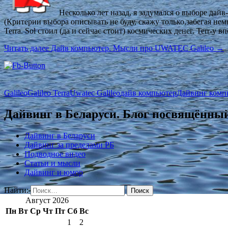
Несколько лет назад, я задумался о выборе да
(Критерии выбора описывать не буду, скажу только,забегая не
Terra. Sol стоил (да и сейчас стоит) космических денег. Terr-
Читать далее
Дайв компьютер. Мысли про UWATEC Galileo
→
Galileo
Galileo Terra
Uwatec Galileo
дайв компьютер
Дайвинг комп
Дайвинг в Беларуси. Блог посвящённый
Дайвинг в Беларуси
Дайвинг за пределами РБ
Подводное видео
Статьи и мысли
Дайвинг и юмор
Найти:
Август 2026
Пн
Вт
Ср
Чт
Пт
Сб
Вс
1
2