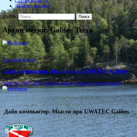
Статьи и мысли
Дайвинг и юмор
Найти:
Архив метки: Galileo Terra
Статьи и мысли
Дайв компьютер. Мысли про UWATEC Galileo
Заметка
16.07.2014
minuser-admin
Оставить комментарий
Дайв компьютер. Мысли про UWATEC Galileo