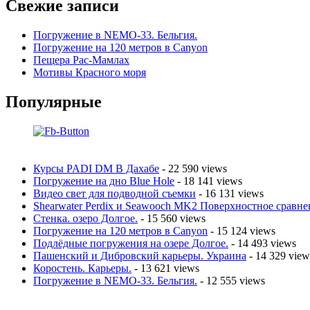
Свежие записи
Погружение в NEMO-33. Бельгия.
Погружение на 120 метров в Canyon
Пещера Рас-Мамлах
Мотивы Красного моря
Популярные
Курсы PADI DM В Дахабе
- 22 590 views
Погружение на дно Blue Hole
- 18 141 views
Видео свет для подводной съемки
- 16 131 views
Shearwater Perdix и Seawooch MK2 Поверхностное сравне
Стенка. озеро Долгое.
- 15 560 views
Погружение на 120 метров в Canyon
- 15 124 views
Подлёдные погружения на озере Долгое.
- 14 493 views
Пашенский и Дибровский карьеры. Украина
- 14 329 view
Коростень. Карьеры.
- 13 621 views
Погружение в NEMO-33. Бельгия.
- 12 555 views