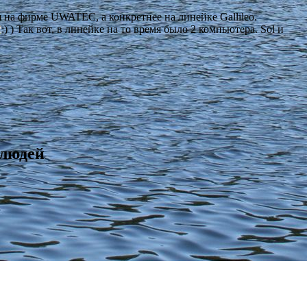
 на фирме UWATEC, а конкретнее на линейке Gallileо.
) Так вот, в линейке на то время было 2 компьютера. Sol и
 людей