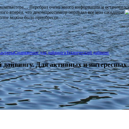
йв-компьютера… Перебрал очень много информации и остановился
много вперёд, что декомпрессиметр оправдал все мои ожидания
у вполне можно было приобрести…
ьютеры
Снаряжение для дайвинга
Технический дайвинг
 дайвингу. Для активных и интересных