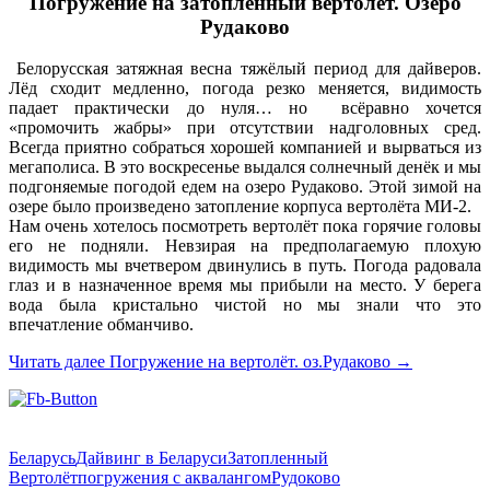
Погружение на затопленный вертолёт. Озеро
Рудаково
Белорусская затяжная весна тяжёлый период для дайверов.
Лёд сходит медленно, погода резко меняется, видимость
падает практически до нуля… но всёравно хочется
«промочить жабры» при отсутствии надголовных сред.
Всегда приятно собраться хорошей компанией и вырваться из
мегаполиса. В это воскресенье выдался солнечный денёк и мы
подгоняемые погодой едем на озеро Рудаково. Этой зимой на
озере было произведено затопление корпуса вертолёта МИ-2.
Нам очень хотелось посмотреть вертолёт пока горячие головы
его не подняли. Невзирая на предполагаемую плохую
видимость мы вчетвером двинулись в путь. Погода радовала
глаз и в назначенное время мы прибыли на место. У берега
вода была кристально чистой но мы знали что это
впечатление обманчиво.
Читать далее
Погружение на вертолёт. оз.Рудаково
→
Беларусь
Дайвинг в Беларуси
Затопленный
Вертолёт
погружения с аквалангом
Рудоково