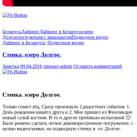
Беларусь
Дайвинг
Дайвинг в Беларуси
озеро
Долгое
погружения с аквалангом
Подводное видео
Дайвинг в Беларуси
,
Подводное видео
Стенка. озеро Долгое.
Заметка
09.04.2016
minuser-admin
Оставить комментарий
Стенка. озеро Долгое.
Только сошел лёд, Сразу произошло 2 радостных события. 1.
День рождения нашего друга и 2. Мне пришел из Финляндии
новый сухой костюм. И то и другое требовало испытаний 🙂
Было решено сделать легкое декомпрессионное погружение, с
целью видеосъемки, на подводную стенку в оз. Долгое.