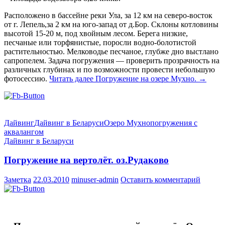
Расположено в бассейне реки Ула, за 12 км на северо-восток
от г. Лепель,за 2 км на юго-запад от д.Бор. Склоны котловины
высотой 15-20 м, под хвойным лесом. Берега низкие,
песчаные или торфянистые, поросли водно-болотистой
растительностью. Мелководье песчаное, глубже дно выстлано
сапропелем. Задача погружения — проверить прозрачность на
различных глубинах и по возможности провести небольшую
фотосессию.
Читать далее
Погружение на озере Мухно.
→
Дайвинг
Дайвинг в Беларуси
Озеро Мухно
погружения с
аквалангом
Дайвинг в Беларуси
Погружение на вертолёт. оз.Рудаково
Заметка
22.03.2010
minuser-admin
Оставить комментарий