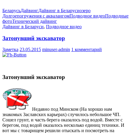
Беларусь
Дайвинг
Дайвинг в Беларуси
озеро
Долгое
погружения с аквалангом
Подводное видео
Подводные
фото
Технический дайвинг
Дайвинг в Беларуси
,
Подводное видео
Затонувший экскаватор
Заметка
23.05.2015
minuser-admin
1 комментарий
Затонувший экскаватор
Недавно под Минском (На хорошо нам
знакомых Заславских карьерах) случилось небольшое ЧП.
Сошел грунт, и часть берега оказалось под водой. Вместе с
берегом, под водой оказалось несколько единиц техники. И
вот мы с товарищем решили отыскать и посмотреть на