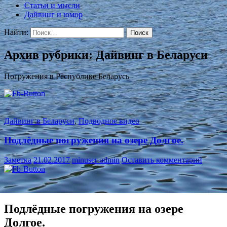
Статьи и мысли
Дайвинг и юмор
Найти:
Архив рубрики: Дайвинг в Беларуси
Погружения в Республике Беларусь
Дайвинг в Беларуси
,
Подводное видео
Подлёдные погружения на озере Долгое.
Заметка
21.02.2017
minuser-admin
Оставить комментарий
Подлёдные погружения на озере
Долгое.