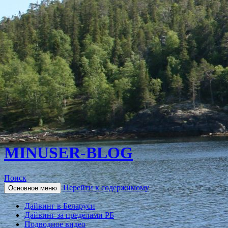
MINUSER-BLOG
Поиск
Перейти к содержимому
Основное меню
Дайвинг в Беларуси
Дайвинг за пределами РБ
Подводное видео