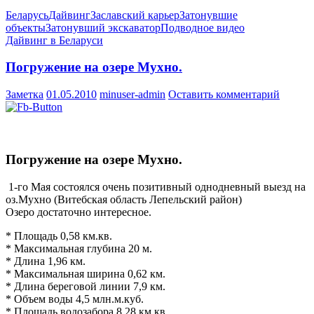
Беларусь
Дайвинг
Заславский карьер
Затонувшие
объекты
Затонувший экскаватор
Подводное видео
Дайвинг в Беларуси
Погружение на озере Мухно.
Заметка
01.05.2010
minuser-admin
Оставить комментарий
Погружение на озере Мухно.
1-го Мая состоялся очень позитивный однодневный выезд на
оз.Мухно (Витебская область Лепельский район)
Озеро достаточно интересное.
* Площадь 0,58 км.кв.
* Максимальная глубина 20 м.
* Длина 1,96 км.
* Максимальная ширина 0,62 км.
* Длина береговой линии 7,9 км.
* Объем воды 4,5 млн.м.куб.
* Площадь водозабора 8,28 км.кв.