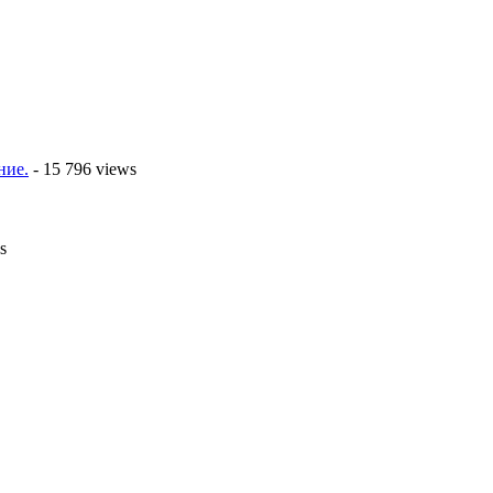
ние.
- 15 796 views
s