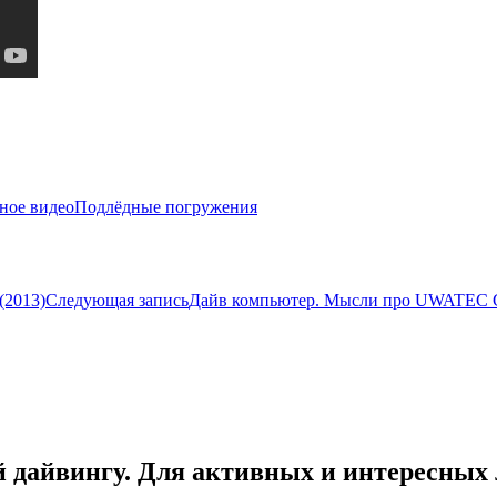
ное видео
Подлёдные погружения
(2013)
Следующая запись
Дайв компьютер. Мысли про UWATEC G
 дайвингу. Для активных и интересных