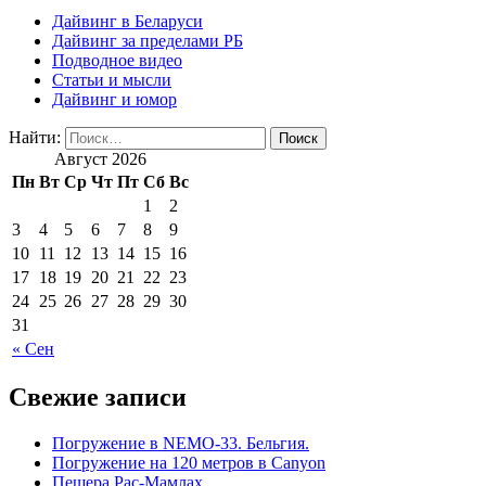
Дайвинг в Беларуси
Дайвинг за пределами РБ
Подводное видео
Статьи и мысли
Дайвинг и юмор
Найти:
Август 2026
Пн
Вт
Ср
Чт
Пт
Сб
Вс
1
2
3
4
5
6
7
8
9
10
11
12
13
14
15
16
17
18
19
20
21
22
23
24
25
26
27
28
29
30
31
« Сен
Свежие записи
Погружение в NEMO-33. Бельгия.
Погружение на 120 метров в Canyon
Пещера Рас-Мамлах