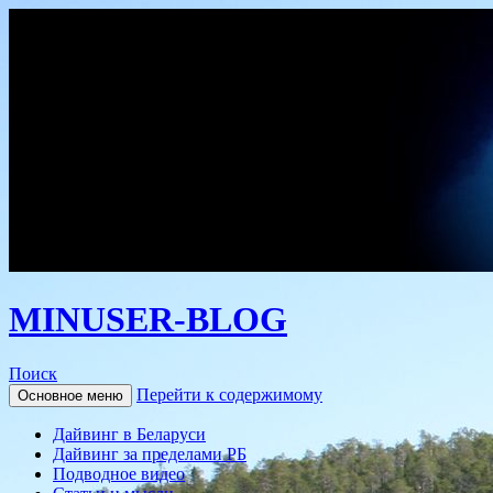
MINUSER-BLOG
Поиск
Перейти к содержимому
Основное меню
Дайвинг в Беларуси
Дайвинг за пределами РБ
Подводное видео