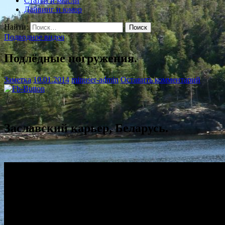
Статьи и мысли
Дайвинг и юмор
Найти:
Подводное видео
Подлёдные погружения.
Заметка
10.01.2014
minuser-admin
Оставить комментарий
Заславский карьер, Беларусь.