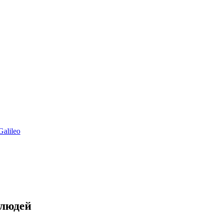
alileo
 людей