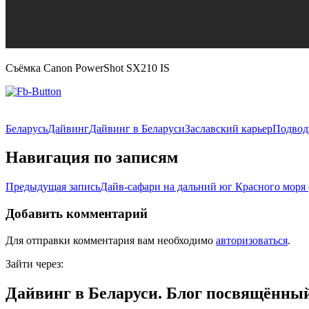
Съёмка Canon PowerShot SX210 IS
Беларусь
Дайвинг
Дайвинг в Беларуси
Заславский карьер
Подвод
Навигация по записям
Предыдущая запись
Дайв-сафари на дальний юг Красного моря 
Добавить комментарий
Для отправки комментария вам необходимо
авторизоваться
.
Зайти через:
Дайвинг в Беларуси. Блог посвящённый