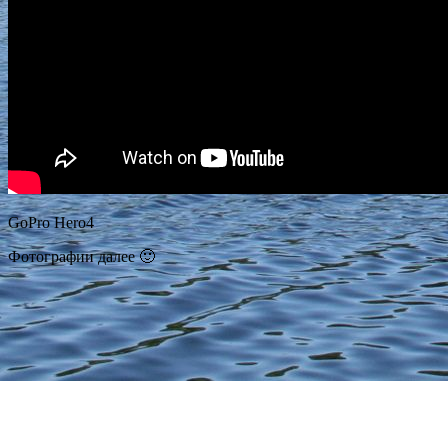
GoPro Hero4
Фотографии далее 🙂