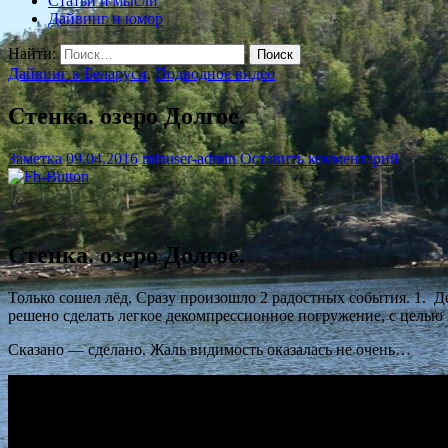
Статьи и мысли
Дайвинг и юмор
Найти:
Дайвинг в Беларуси
,
Подводное видео
Стенка. озеро Долгое.
Заметка
09.04.2016
minuser-admin
Оставить комментарий
Стенка. озеро Долгое.
Только сошел лёд, Сразу произошло 2 радостных события. 1. 
решено сделать легкое декомпрессионное погружение, с целью 
Сказано — сделано. Жаль видимость оказалась не очень…