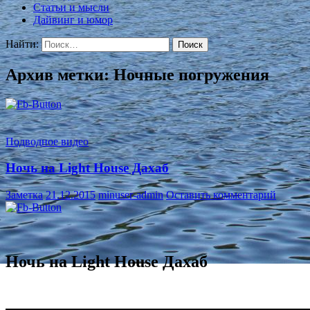
Статьи и мысли
Дайвинг и юмор
Найти:
Архив метки: Ночные погружения
Подводное видео
Ночь на Light House Дахаб
Заметка
21.12.2015
minuser-admin
Оставить комментарий
Ночь на Light House Дахаб