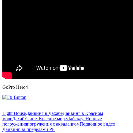
GoPro Hero4
Light House
Дайвинг в Дахабе
Дайвинг в Красном
море
Дахаб
Египет
Красное море
Лайтхаус
Ночные
погружения
погружения с аквалангом
Подводное видео
Дайвинг за пределами РБ