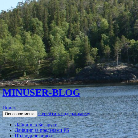
MINUSER-BLOG
Поиск
Перейти к содержимому
Основное меню
Дайвинг в Беларуси
Дайвинг за пределами РБ
Подводное видео