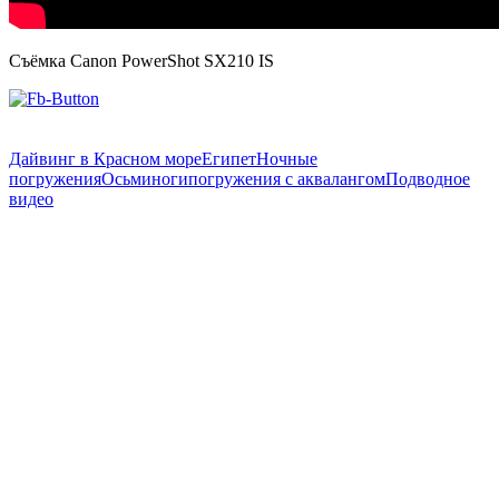
Съёмка Canon PowerShot SX210 IS
Дайвинг в Красном море
Египет
Ночные
погружения
Осьминоги
погружения с аквалангом
Подводное
видео