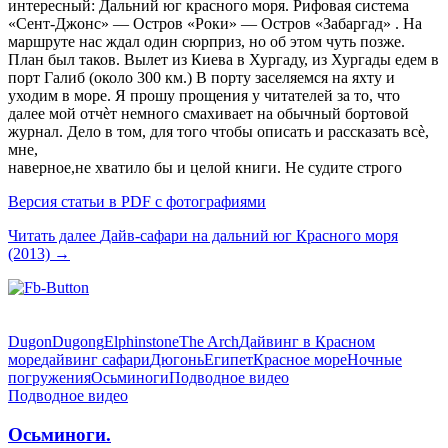
интересный: Дальний юг красного моря. Рифовая система
«Сент-Джонс» — Остров «Роки» — Остров «Забаргад» . На
маршруте нас ждал один сюрприз, но об этом чуть позже.
План был таков. Вылет из Киева в Хургаду, из Хургады едем в
порт Галиб (около 300 км.) В порту заселяемся на яхту и
уходим в море. Я прошу прощения у читателей за то, что
далее мой отчѐт немного смахивает на обычный бортовой
журнал. Дело в том, для того чтобы описать и рассказать всѐ,
мне,
наверное,не хватило бы и целой книги. Не судите строго
Версия статьи в PDF с фотографиями
Читать далее
Дайв-сафари на дальний юг Красного моря
(2013)
→
Dugon
Dugong
Elphinstone
The Arch
Дайвинг в Красном
море
дайвинг сафари
Дюгонь
Египет
Красное море
Ночные
погружения
Осьминоги
Подводное видео
Подводное видео
Осьминоги.