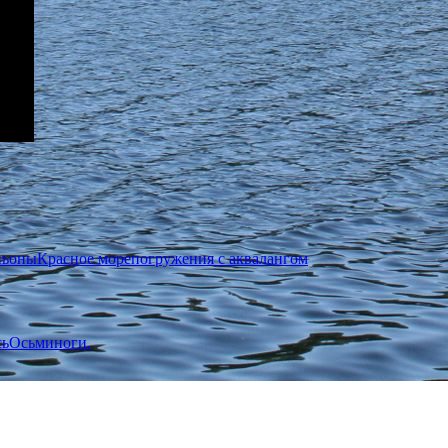
ньоны
Красное море
погружения с аквалангом
сь
Осьминоги.