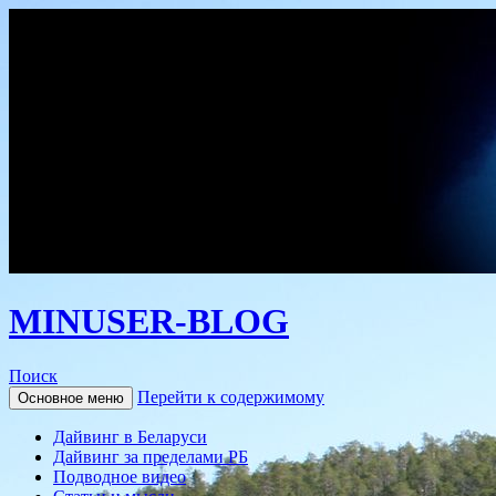
MINUSER-BLOG
Поиск
Перейти к содержимому
Основное меню
Дайвинг в Беларуси
Дайвинг за пределами РБ
Подводное видео