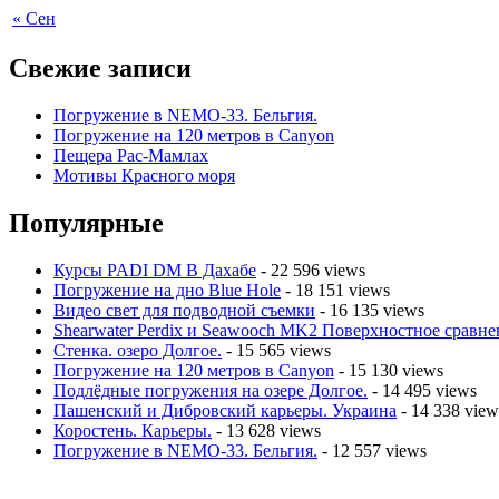
« Сен
Свежие записи
Погружение в NEMO-33. Бельгия.
Погружение на 120 метров в Canyon
Пещера Рас-Мамлах
Мотивы Красного моря
Популярные
Курсы PADI DM В Дахабе
- 22 596 views
Погружение на дно Blue Hole
- 18 151 views
Видео свет для подводной съемки
- 16 135 views
Shearwater Perdix и Seawooch MK2 Поверхностное сравне
Стенка. озеро Долгое.
- 15 565 views
Погружение на 120 метров в Canyon
- 15 130 views
Подлёдные погружения на озере Долгое.
- 14 495 views
Пашенский и Дибровский карьеры. Украина
- 14 338 view
Коростень. Карьеры.
- 13 628 views
Погружение в NEMO-33. Бельгия.
- 12 557 views