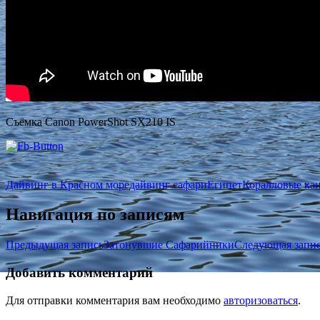
Съёмка Canon PowerShot SX210 IS
Дайвинг в Красном море
дайвинг сафари
Египет
Коралловые ка
Навигация по записям
Предыдущая запись
Затонувшие Сафарийники
Следующая запи
Добавить комментарий
Для отправки комментария вам необходимо
авторизоваться
.