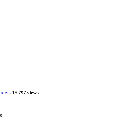
ние.
- 15 797 views
s