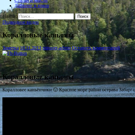
Статьи и мысли
Дайвинг и юмор
Найти:
Подводное видео
Коралловые каньоны
Заметка
10.11.2013
minuser-admin
Оставить комментарий
Коралловые каньоны
Коралловее каньёнчики 🙂 Красное море район острава Забарга