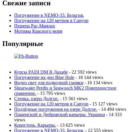
Свежие записи
Погружение в NEMO-33. Бельгия.
Погружение на 120 метров в Canyon
Пещера Рас-Мамлах
Мотивы Красного моря
Популярные
Курсы PADI DM В Дахабе
- 22 592 views
Погружение на дно Blue Hole
- 18 144 views
Видео свет для подводной съемки
- 16 134 views
Shearwater Perdix и Seawooch MK2 Поверхностное
сравнение.
- 15 795 views
Стенка. озеро Долгое.
- 15 561 views
Погружение на 120 метров в Canyon
- 15 127 views
Подлёдные погружения на озере Долгое.
- 14 494 views
Пашенский и Дибровский карьеры. Украина
- 14 333
views
Коростень. Карьеры.
- 13 625 views
Погружение в NEMO-33. Бельгия.
- 12 555 views