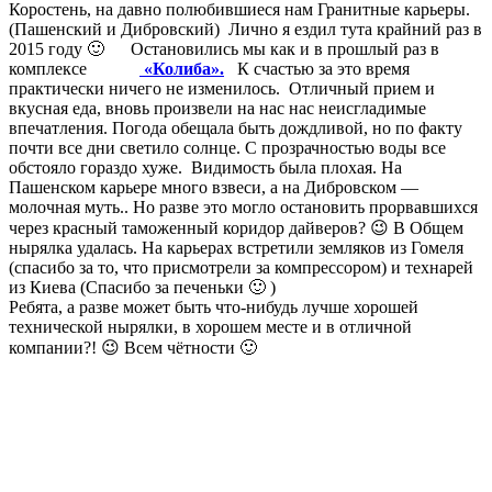
Коростень, на давно полюбившиеся нам Гранитные карьеры.
(
Пашенский
и
Дибровский
) Лично я ездил тута крайний раз в
2015 году 🙂 Остановились мы как и в прошлый раз в
комплексе
«
Колиба».
К счастью за это время
практически ничего не изменилось. Отличный прием и
вкусная еда, вновь произвели на нас нас
неисгладимые
впечатления. Погода обещала быть дождливой, но по факту
почти все дни светило солнце. С прозрачностью воды все
обстояло гораздо хуже. Видимость была плохая. На
Пашенском
карьере много взвеси, а на
Дибровском
—
молочная муть.. Но разве это могло остановить прорвавшихся
через красный таможенный коридор дайверов? 😉 В Общем
нырялка
удалась. На карьерах встретили земляков из Гомеля
(спасибо за то, что присмотрели за компрессором) и технарей
из Киева (Спасибо за печеньки 🙂 )
Ребята, а разве может быть что-нибудь лучше хорошей
технической
нырялки
, в хорошем месте и в отличной
компании?! 😉 Всем чётности 🙂