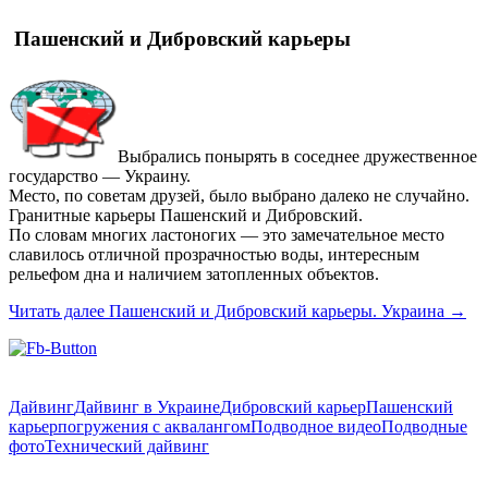
Пашенский и Дибровский карьеры
Выбрались понырять в соседнее дружественное
государство — Украину.
Место, по советам друзей, было выбрано далеко не случайно.
Гранитные карьеры Пашенский и Дибровский.
По словам многих ластоногих — это замечательное место
славилось отличной прозрачностью воды, интересным
рельефом дна и наличием затопленных объектов.
Читать далее
Пашенский и Дибровский карьеры. Украина
→
Дайвинг
Дайвинг в Украине
Дибровский карьер
Пашенский
карьер
погружения с аквалангом
Подводное видео
Подводные
фото
Технический дайвинг