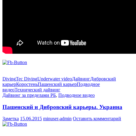
Diving
Tec Diving
Underwater video
Дайвинг
Дибровский
карьер
Коростень
Пашенский карьер
Подводное
видео
Технический дайвинг
Дайвинг за пределами РБ
,
Подводное видео
Пашенский и Дибровский карьеры. Украина
Заметка
15.06.2015
minuser-admin
Оставить комментарий