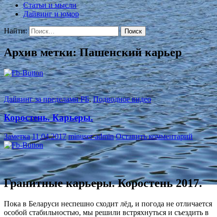
Статьи и мысли
Дайвинг и юмор
Найти:
Архив метки: Пашенский карьер
Дайвинг за пределами РБ
,
Подводное видео
Коростень. Карьеры.
Заметка
11.04.2017
minuser-admin
Оставить комментарий
Гранитные карьеры. Коростень 2017.
Пока в Беларуси неспешно сходит лёд, и погода не отличается
особой стабильностью, мы решили встряхнуться и съездить в