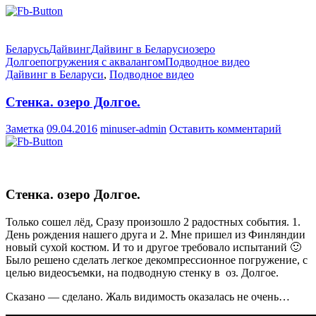
Беларусь
Дайвинг
Дайвинг в Беларуси
озеро
Долгое
погружения с аквалангом
Подводное видео
Дайвинг в Беларуси
,
Подводное видео
Стенка. озеро Долгое.
Заметка
09.04.2016
minuser-admin
Оставить комментарий
Стенка. озеро Долгое.
Только сошел лёд, Сразу произошло 2 радостных события. 1.
День рождения нашего друга и 2. Мне пришел из Финляндии
новый сухой костюм. И то и другое требовало испытаний 🙂
Было решено сделать легкое декомпрессионное погружение, с
целью видеосъемки, на подводную стенку в оз. Долгое.
Сказано — сделано. Жаль видимость оказалась не очень…