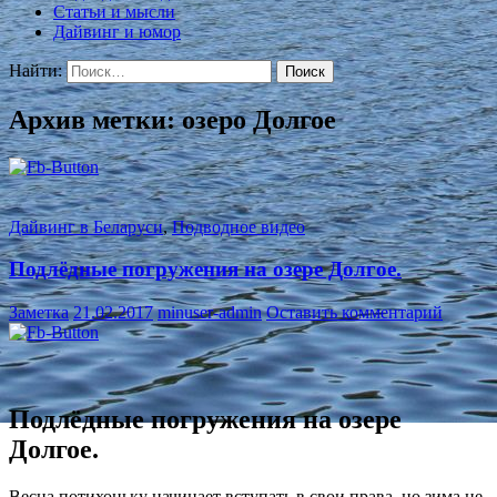
Статьи и мысли
Дайвинг и юмор
Найти:
Архив метки: озеро Долгое
Дайвинг в Беларуси
,
Подводное видео
Подлёдные погружения на озере Долгое.
Заметка
21.02.2017
minuser-admin
Оставить комментарий
Подлёдные погружения на озере
Долгое.
Весна потихоньку начинает вступать в свои права, но зима не