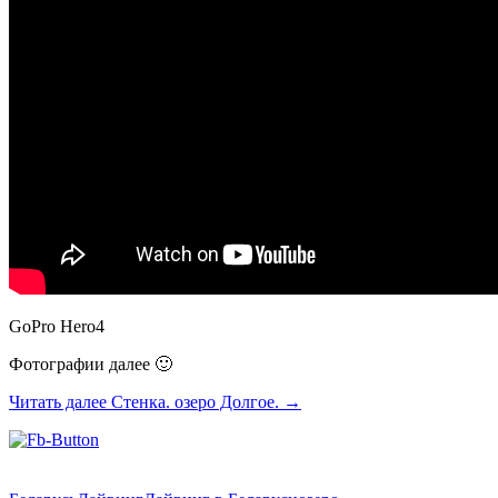
GoPro Hero4
Фотографии далее 🙂
Читать далее
Стенка. озеро Долгое.
→