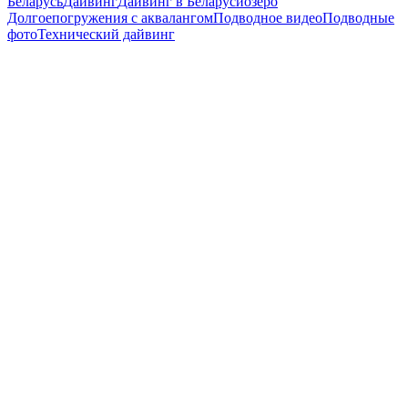
Беларусь
Дайвинг
Дайвинг в Беларуси
озеро
Долгое
погружения с аквалангом
Подводное видео
Подводные
фото
Технический дайвинг