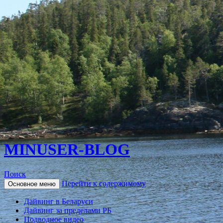
MINUSER-BLOG
Поиск
Перейти к содержимому
Основное меню
Дайвинг в Беларуси
Дайвинг за пределами РБ
Подводное видео