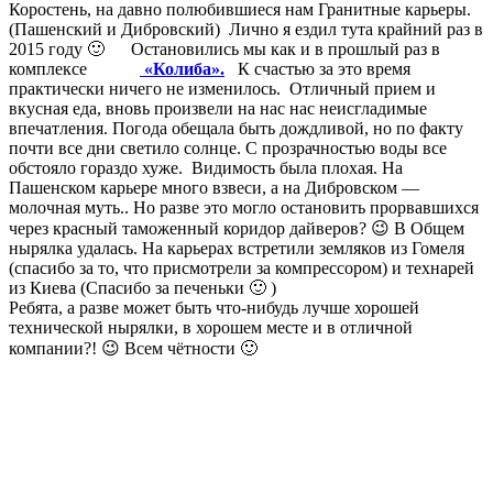
Коростень, на давно полюбившиеся нам Гранитные карьеры.
(
Пашенский
и
Дибровский
) Лично я ездил тута крайний раз в
2015 году 🙂 Остановились мы как и в прошлый раз в
комплексе
«
Колиба».
К счастью за это время
практически ничего не изменилось. Отличный прием и
вкусная еда, вновь произвели на нас нас
неисгладимые
впечатления. Погода обещала быть дождливой, но по факту
почти все дни светило солнце. С прозрачностью воды все
обстояло гораздо хуже. Видимость была плохая. На
Пашенском
карьере много взвеси, а на
Дибровском
—
молочная муть.. Но разве это могло остановить прорвавшихся
через красный таможенный коридор дайверов? 😉 В Общем
нырялка
удалась. На карьерах встретили земляков из Гомеля
(спасибо за то, что присмотрели за компрессором) и технарей
из Киева (Спасибо за печеньки 🙂 )
Ребята, а разве может быть что-нибудь лучше хорошей
технической
нырялки
, в хорошем месте и в отличной
компании?! 😉 Всем чётности 🙂