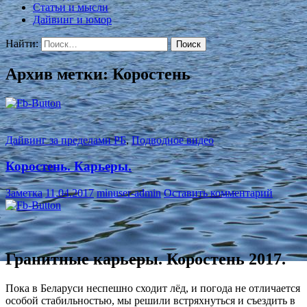
Статьи и мысли
Дайвинг и юмор
Найти:
Архив метки: Коростень
Дайвинг за пределами РБ
,
Подводное видео
Коростень. Карьеры.
Заметка
11.04.2017
minuser-admin
Оставить комментарий
Гранитные карьеры. Коростень 2017.
Пока в Беларуси неспешно сходит лёд, и погода не отличается
особой стабильностью, мы решили встряхнуться и съездить в