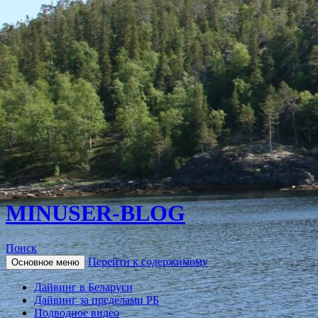
MINUSER-BLOG
Поиск
Перейти к содержимому
Основное меню
Дайвинг в Беларуси
Дайвинг за пределами РБ
Подводное видео