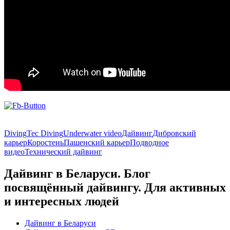
Diving
Tec Diving
Underwater video
Дайвинг
Дибровский
карьер
Коростень
Пашенский карьер
Подводное
видео
Технический дайвинг
Дайвинг в Беларуси. Блог
посвящённый дайвингу. Для активных
и интересных людей
Дайвинг в Беларуси