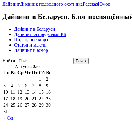
Дайвинг
Дневник подводного охотника
Рассказ
Юмор
Дайвинг в Беларуси. Блог посвящённый
Дайвинг в Беларуси
Дайвинг за пределами РБ
Подводное видео
Статьи и мысли
Дайвинг и юмор
Найти:
Август 2026
Пн
Вт
Ср
Чт
Пт
Сб
Вс
1
2
3
4
5
6
7
8
9
10
11
12
13
14
15
16
17
18
19
20
21
22
23
24
25
26
27
28
29
30
31
« Сен