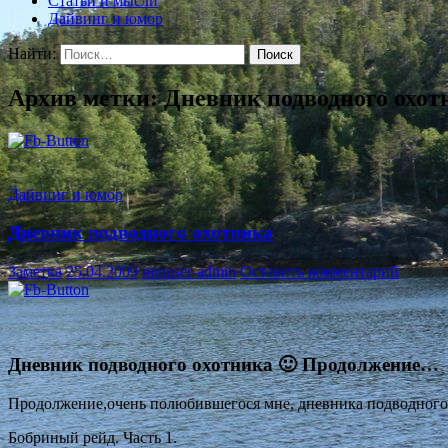
Статьи и мысли
Дайвинг и юмор
Найти:
Архив метки: Дневник подводного охот
Дайвинг и юмор
Дневник подводного охотника
Заметка
25.04.2009
minuser-admin
Оставить комментарий
Дневник подводного охотника 🙂 Продолжение…
Продолжение,очень полюбившегося мне, дневника подводного
Бобриный рейд. Часть 1.