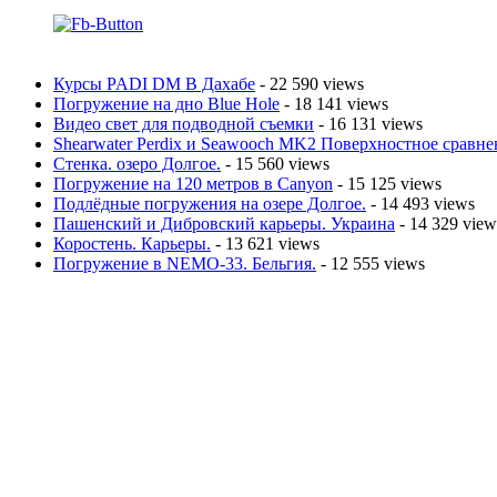
Курсы PADI DM В Дахабе
- 22 590 views
Погружение на дно Blue Hole
- 18 141 views
Видео свет для подводной съемки
- 16 131 views
Shearwater Perdix и Seawooch MK2 Поверхностное сравне
Стенка. озеро Долгое.
- 15 560 views
Погружение на 120 метров в Canyon
- 15 125 views
Подлёдные погружения на озере Долгое.
- 14 493 views
Пашенский и Дибровский карьеры. Украина
- 14 329 view
Коростень. Карьеры.
- 13 621 views
Погружение в NEMO-33. Бельгия.
- 12 555 views