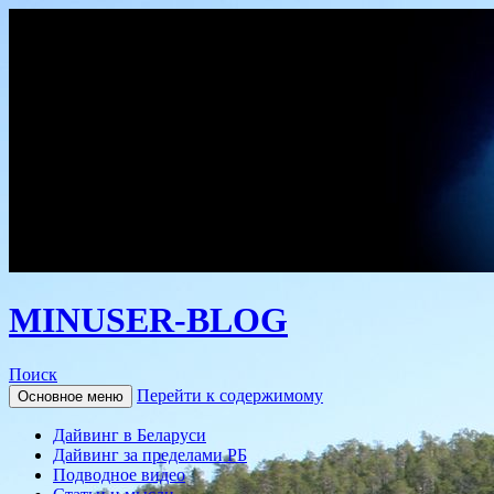
MINUSER-BLOG
Поиск
Перейти к содержимому
Основное меню
Дайвинг в Беларуси
Дайвинг за пределами РБ
Подводное видео