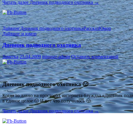
Читать далее
Дневник подводного охотника
→
Дайвинг
Дневник подводного охотника
Рассказ
Юмор
Дайвинг и юмор
Дневник подводного охотника
Заметка
25.04.2009
minuser-admin
Оставить комментарий
Дневник подводного охотника 🙂
Когда то давно на просторах интернета блуждал «Дневник подв
в единое целое 🙂 И вот что получилось 🙂
Читать далее
Дневник подводного охотника
→