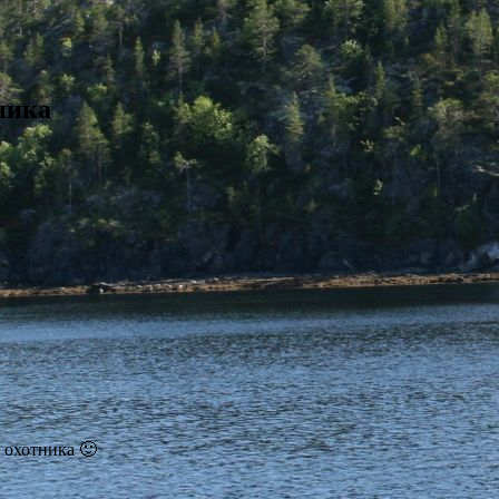
ника
 охотника 🙂