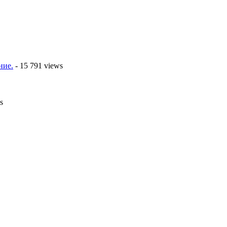
ние.
- 15 791 views
s