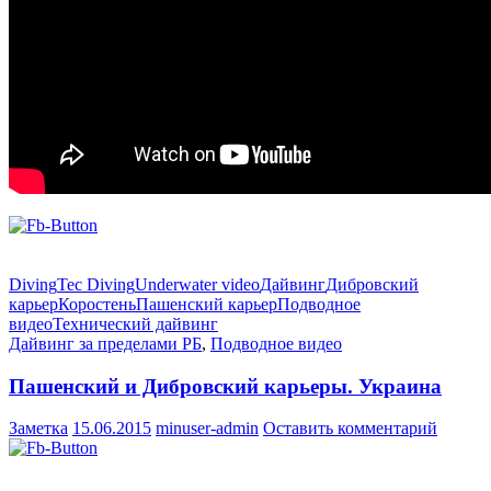
Diving
Tec Diving
Underwater video
Дайвинг
Дибровский
карьер
Коростень
Пашенский карьер
Подводное
видео
Технический дайвинг
Дайвинг за пределами РБ
,
Подводное видео
Пашенский и Дибровский карьеры. Украина
Заметка
15.06.2015
minuser-admin
Оставить комментарий