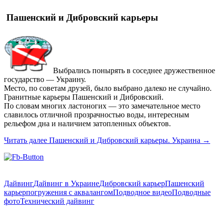
Пашенский и Дибровский карьеры
Выбрались понырять в соседнее дружественное
государство — Украину.
Место, по советам друзей, было выбрано далеко не случайно.
Гранитные карьеры Пашенский и Дибровский.
По словам многих ластоногих — это замечательное место
славилось отличной прозрачностью воды, интересным
рельефом дна и наличием затопленных объектов.
Читать далее
Пашенский и Дибровский карьеры. Украина
→
Дайвинг
Дайвинг в Украине
Дибровский карьер
Пашенский
карьер
погружения с аквалангом
Подводное видео
Подводные
фото
Технический дайвинг