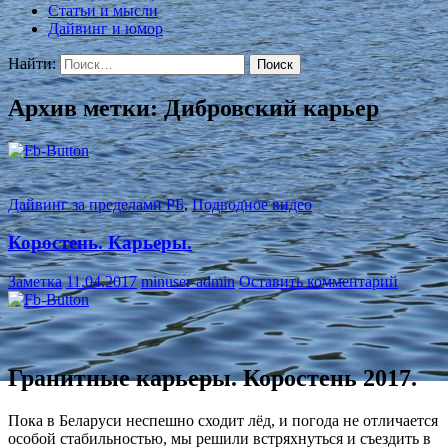
Статьи и мысли
Дайвинг и юмор
Найти:
Архив метки: Дибровский карьер
Дайвинг за пределами РБ
,
Подводное видео
Коростень. Карьеры.
Заметка
11.04.2017
minuser-admin
Оставить комментарий
Гранитные карьеры. Коростень 2017.
Пока в Беларуси неспешно сходит лёд, и погода не отличается
особой стабильностью, мы решили встряхнуться и съездить в