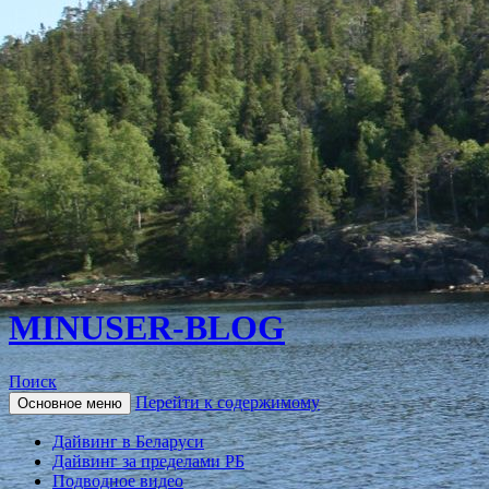
MINUSER-BLOG
Поиск
Перейти к содержимому
Основное меню
Дайвинг в Беларуси
Дайвинг за пределами РБ
Подводное видео