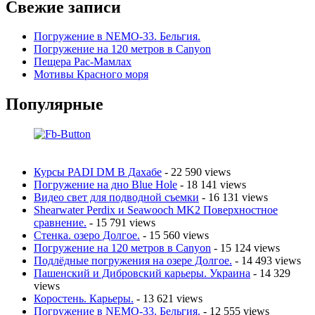
Свежие записи
Погружение в NEMO-33. Бельгия.
Погружение на 120 метров в Canyon
Пещера Рас-Мамлах
Мотивы Красного моря
Популярные
Курсы PADI DM В Дахабе
- 22 590 views
Погружение на дно Blue Hole
- 18 141 views
Видео свет для подводной съемки
- 16 131 views
Shearwater Perdix и Seawooch MK2 Поверхностное
сравнение.
- 15 791 views
Стенка. озеро Долгое.
- 15 560 views
Погружение на 120 метров в Canyon
- 15 124 views
Подлёдные погружения на озере Долгое.
- 14 493 views
Пашенский и Дибровский карьеры. Украина
- 14 329
views
Коростень. Карьеры.
- 13 621 views
Погружение в NEMO-33. Бельгия.
- 12 555 views