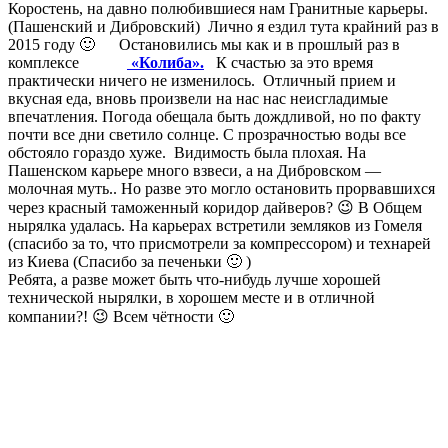
Коростень, на давно полюбившиеся нам Гранитные карьеры.
(
Пашенский
и
Дибровский
) Лично я ездил тута крайний раз в
2015 году 🙂 Остановились мы как и в прошлый раз в
комплексе
«
Колиба».
К счастью за это время
практически ничего не изменилось. Отличный прием и
вкусная еда, вновь произвели на нас нас
неисгладимые
впечатления. Погода обещала быть дождливой, но по факту
почти все дни светило солнце. С прозрачностью воды все
обстояло гораздо хуже. Видимость была плохая. На
Пашенском
карьере много взвеси, а на
Дибровском
—
молочная муть.. Но разве это могло остановить прорвавшихся
через красный таможенный коридор дайверов? 😉 В Общем
нырялка
удалась. На карьерах встретили земляков из Гомеля
(спасибо за то, что присмотрели за компрессором) и технарей
из Киева (Спасибо за печеньки 🙂 )
Ребята, а разве может быть что-нибудь лучше хорошей
технической
нырялки
, в хорошем месте и в отличной
компании?! 😉 Всем чётности 🙂