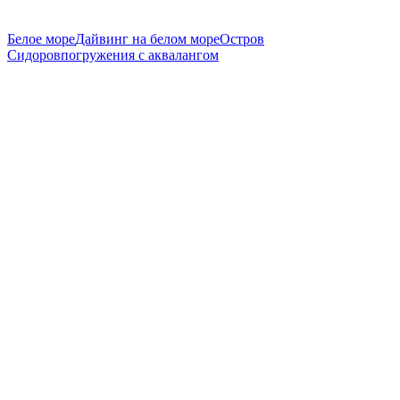
Белое море
Дайвинг на белом море
Остров
Сидоров
погружения с аквалангом