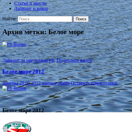
Статьи и мысли
Дайвинг и юмор
Найти:
Архив метки: Белое море
Дайвинг за пределами РБ
,
Подводное видео
Белое море 2012
Заметка
29.05.2012
minuser-admin
Оставить комментарий
Белое море 2012