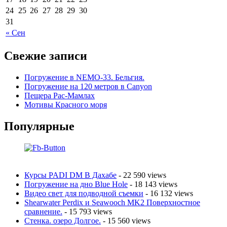
24
25
26
27
28
29
30
31
« Сен
Свежие записи
Погружение в NEMO-33. Бельгия.
Погружение на 120 метров в Canyon
Пещера Рас-Мамлах
Мотивы Красного моря
Популярные
Курсы PADI DM В Дахабе
- 22 590 views
Погружение на дно Blue Hole
- 18 143 views
Видео свет для подводной съемки
- 16 132 views
Shearwater Perdix и Seawooch MK2 Поверхностное
сравнение.
- 15 793 views
Стенка. озеро Долгое.
- 15 560 views