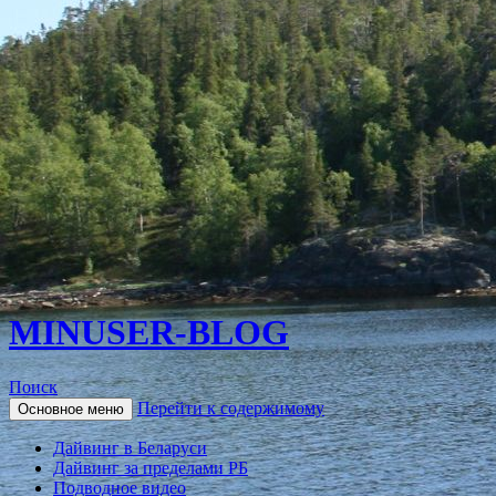
MINUSER-BLOG
Поиск
Перейти к содержимому
Основное меню
Дайвинг в Беларуси
Дайвинг за пределами РБ
Подводное видео