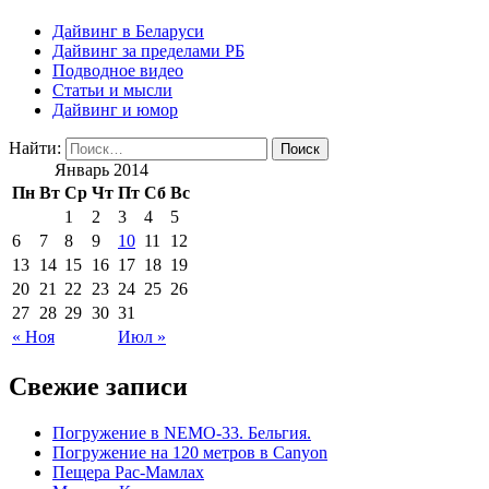
Дайвинг в Беларуси
Дайвинг за пределами РБ
Подводное видео
Статьи и мысли
Дайвинг и юмор
Найти:
Январь 2014
Пн
Вт
Ср
Чт
Пт
Сб
Вс
1
2
3
4
5
6
7
8
9
10
11
12
13
14
15
16
17
18
19
20
21
22
23
24
25
26
27
28
29
30
31
« Ноя
Июл »
Свежие записи
Погружение в NEMO-33. Бельгия.
Погружение на 120 метров в Canyon
Пещера Рас-Мамлах