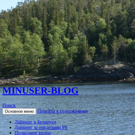
MINUSER-BLOG
Поиск
Перейти к содержимому
Основное меню
Дайвинг в Беларуси
Дайвинг за пределами РБ
Подводное видео