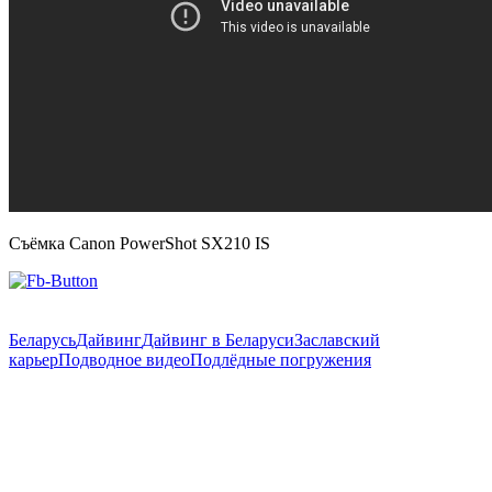
Съёмка Canon PowerShot SX210 IS
Беларусь
Дайвинг
Дайвинг в Беларуси
Заславский
карьер
Подводное видео
Подлёдные погружения