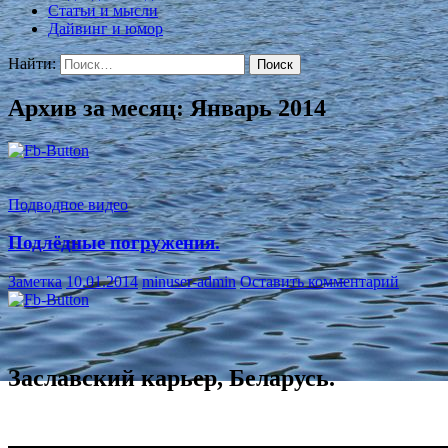
Статьи и мысли
Дайвинг и юмор
Найти:
Архив за месяц: Январь 2014
Подводное видео
Подлёдные погружения.
Заметка
10.01.2014
minuser-admin
Оставить комментарий
Заславский карьер, Беларусь.