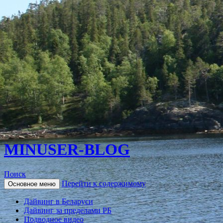
MINUSER-BLOG
Поиск
Перейти к содержимому
Основное меню
Дайвинг в Беларуси
Дайвинг за пределами РБ
Подводное видео