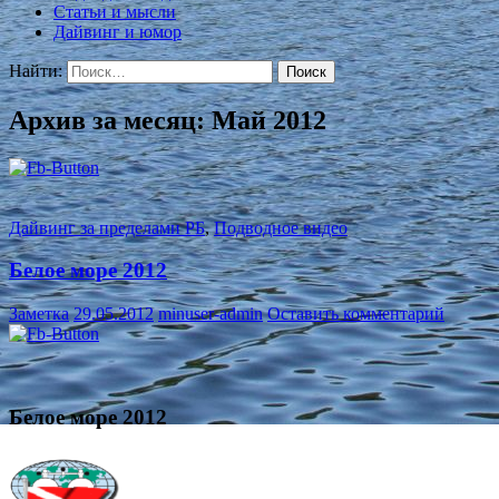
Статьи и мысли
Дайвинг и юмор
Найти:
Архив за месяц: Май 2012
Дайвинг за пределами РБ
,
Подводное видео
Белое море 2012
Заметка
29.05.2012
minuser-admin
Оставить комментарий
Белое море 2012