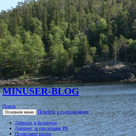
MINUSER-BLOG
Поиск
Перейти к содержимому
Основное меню
Дайвинг в Беларуси
Дайвинг за пределами РБ
Подводное видео