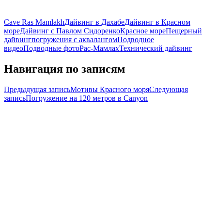
Cave Ras Mamlakh
Дайвинг в Дахабе
Дайвинг в Красном
море
Дайвинг с Павлом Сидоренко
Красное море
Пещерный
дайвинг
погружения с аквалангом
Подводное
видео
Подводные фото
Рас-Мамлах
Технический дайвинг
Навигация по записям
Предыдущая запись
Мотивы Красного моря
Следующая
запись
Погружение на 120 метров в Canyon