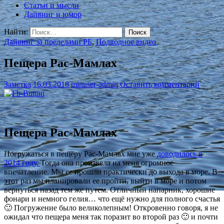
Статьи и мысли
Дайвинг и юмор
Найти:
Дайвинг за пределами РБ
,
Подводное видео
Пещера Рас-Мамлах
Заметка
16.03.2018
minuser-admin
Оставить комментарий
Пещера Рас-Мамлах
Погружаться в пещеру Рас-Мамлах мне уже
доводилось в
2014 году.
Тогда она произвела на меня огромное
впечатление. Мы ее прошли практически до выхода в море. В
этот раз мы планировали ее пройти, выйти в море и потом
вернуться назад тем же путем. Отличный напарник, хорошие
фонари и немного гелия… что ещё нужно для полного счастья
🙂 Погружение было великолепным! Откровенно говоря, я не
ожидал что пещера меня так поразит во второй раз 🙂 и почти