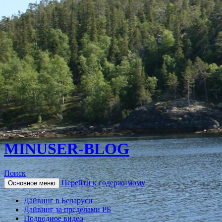
MINUSER-BLOG
Поиск
Перейти к содержимому
Основное меню
Дайвинг в Беларуси
Дайвинг за пределами РБ
Подводное видео