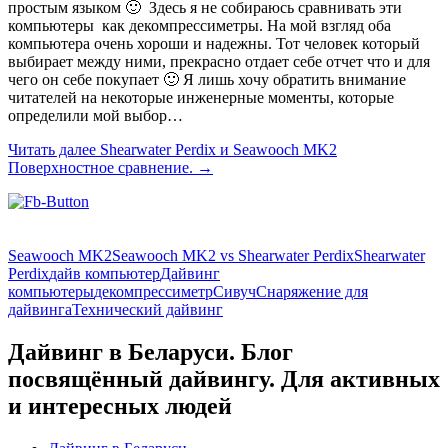
простым языком 🙂 Здесь я не собираюсь сравнивать эти
компьютеры как декомпрессиметры. На мой взгляд оба
компьютера очень хороши и надежны. Тот человек который
выбирает между ними, прекрасно отдает себе отчет что и для
чего он себе покупает 🙂 Я лишь хочу обратить внимание
читателей на некоторые инженерные моменты, которые
определили мой выбор…
Читать далее
Shearwater Perdix и Seawooch MK2
Поверхностное сравнение.
→
Seawooch MK2
Seawooch MK2 vs Shearwater Perdix
Shearwater
Perdix
дайв компьютер
Дайвинг
компьютеры
декомпрессиметр
Сивуч
Снаряжение для
дайвинга
Технический дайвинг
Дайвинг в Беларуси. Блог
посвящённый дайвингу. Для активных
и интересных людей