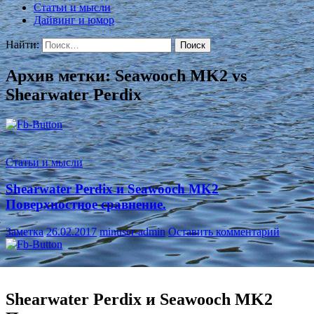
Статьи и мысли
Дайвинг и юмор
Найти:
Архив метки: Seawooch MK2 vs
Shearwater Perdix
Статьи и мысли
Shearwater Perdix и Seawooch MK2
Поверхностное сравнение.
Заметка
26.02.2017
minuser-admin
Оставить комментарий
Shearwater Perdix и Seawooch MK2