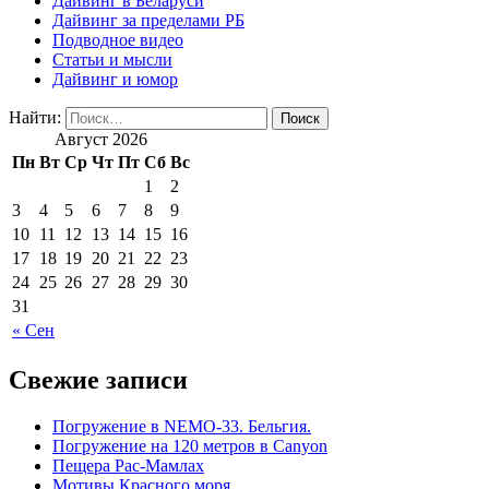
Дайвинг в Беларуси
Дайвинг за пределами РБ
Подводное видео
Статьи и мысли
Дайвинг и юмор
Найти:
Август 2026
Пн
Вт
Ср
Чт
Пт
Сб
Вс
1
2
3
4
5
6
7
8
9
10
11
12
13
14
15
16
17
18
19
20
21
22
23
24
25
26
27
28
29
30
31
« Сен
Свежие записи
Погружение в NEMO-33. Бельгия.
Погружение на 120 метров в Canyon
Пещера Рас-Мамлах
Мотивы Красного моря