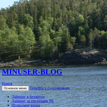
MINUSER-BLOG
Поиск
Перейти к содержимому
Основное меню
Дайвинг в Беларуси
Дайвинг за пределами РБ
Подводное видео