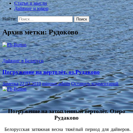
Статьи и мысли
Дайвинг и юмор
Найти:
Архив метки: Рудоково
Дайвинг в Беларуси
Погружение на вертолёт. оз.Рудаково
Заметка
22.03.2010
minuser-admin
Оставить комментарий
Погружение на затопленный вертолёт. Озеро
Рудаково
Белорусская затяжная весна тяжёлый период для дайверов.