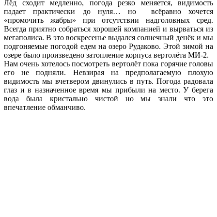
Лёд сходит медленно, погода резко меняется, видимость
падает практически до нуля… но всёравно хочется
«промочить жабры» при отсутствии надголовных сред.
Всегда приятно собраться хорошей компанией и вырваться из
мегаполиса. В это воскресенье выдался солнечный денёк и мы
подгоняемые погодой едем на озеро Рудаково. Этой зимой на
озере было произведено затопление корпуса вертолёта МИ-2.
Нам очень хотелось посмотреть вертолёт пока горячие головы
его не подняли. Невзирая на предполагаемую плохую
видимость мы вчетвером двинулись в путь. Погода радовала
глаз и в назначенное время мы прибыли на место. У берега
вода была кристально чистой но мы знали что это
впечатление обманчиво.