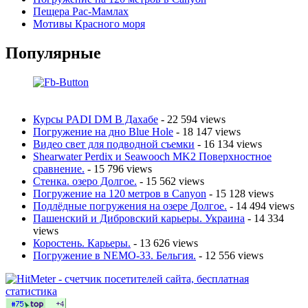
Пещера Рас-Мамлах
Мотивы Красного моря
Популярные
Курсы PADI DM В Дахабе
- 22 594 views
Погружение на дно Blue Hole
- 18 147 views
Видео свет для подводной съемки
- 16 134 views
Shearwater Perdix и Seawooch MK2 Поверхностное
сравнение.
- 15 796 views
Стенка. озеро Долгое.
- 15 562 views
Погружение на 120 метров в Canyon
- 15 128 views
Подлёдные погружения на озере Долгое.
- 14 494 views
Пашенский и Дибровский карьеры. Украина
- 14 334
views
Коростень. Карьеры.
- 13 626 views
Погружение в NEMO-33. Бельгия.
- 12 556 views